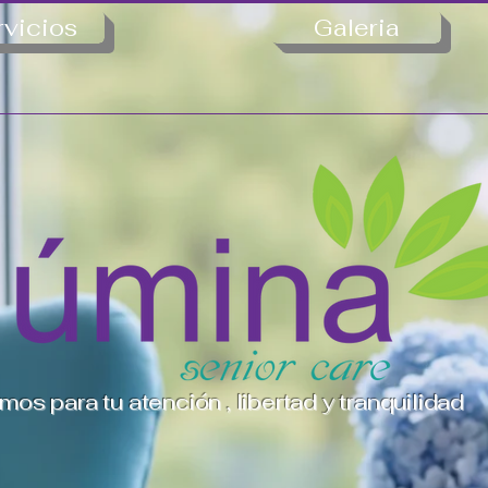
rvicios
Galeria
imos para tu atención , libertad y tranquilidad