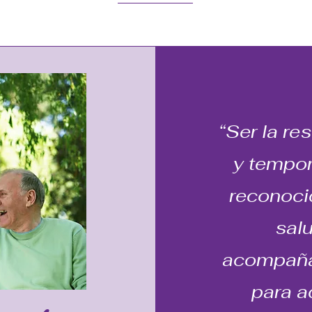
“Ser la r
y tempora
reconoci
salu
acompaña
para a